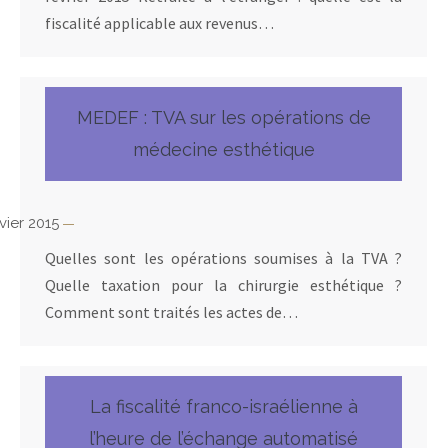
fiscalité applicable aux revenus…
MEDEF : TVA sur les opérations de
médecine esthétique
vier 2015
Quelles sont les opérations soumises à la TVA ?
Quelle taxation pour la chirurgie esthétique ?
Comment sont traités les actes de…
La fiscalité franco-israélienne à
l’heure de l’échange automatisé