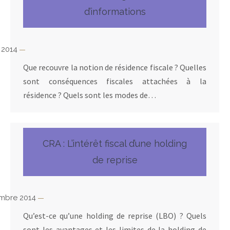
d’informations
 2014
Que recouvre la notion de résidence fiscale ? Quelles
sont conséquences fiscales attachées à la
résidence ? Quels sont les modes de…
CRA : L’intérêt fiscal d’une holding
de reprise
embre 2014
Qu’est-ce qu’une holding de reprise (LBO) ? Quels
sont les avantages et les limites de la holding de