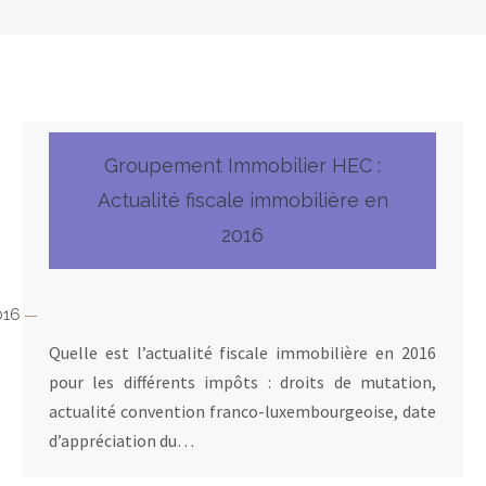
Groupement Immobilier HEC :
Actualité fiscale immobilière en
2016
016
Quelle est l’actualité fiscale immobilière en 2016
pour les différents impôts : droits de mutation,
actualité convention franco-luxembourgeoise, date
d’appréciation du…