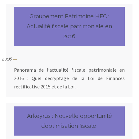
Groupement Patrimoine HEC :
Actualité fiscale patrimoniale en
2016
r 2016
Panorama de l’actualité fiscale patrimoniale en
2016 : Quel décryptage de la Loi de Finances
rectificative 2015 et de la Loi…
Arkeyrus : Nouvelle opportunité
d’optimisation fiscale