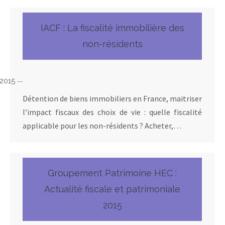
IACF : La fiscalité immobilière des
non-résidents
 2015
Détention de biens immobiliers en France, maitriser
l’impact fiscaux des choix de vie : quelle fiscalité
applicable pour les non-résidents ? Acheter,…
Groupement Patrimoine HEC :
Actualité fiscale et patrimoniale
2015