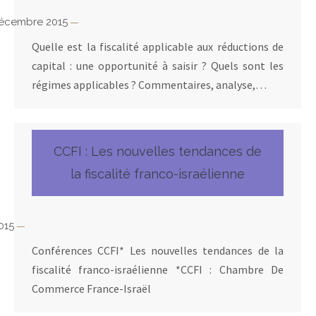
décembre 2015
Quelle est la fiscalité applicable aux réductions de
capital : une opportunité à saisir ? Quels sont les
régimes applicables ? Commentaires, analyse,…
CCFI : Les nouvelles tendances de
la fiscalité franco-israélienne
2015
Conférences CCFI* Les nouvelles tendances de la
fiscalité franco-israélienne *CCFI : Chambre De
Commerce France-Israël