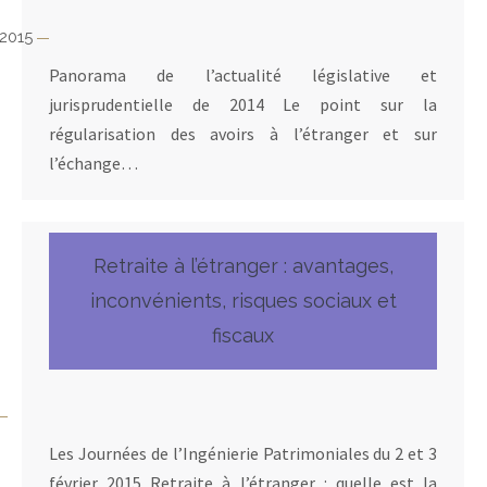
 2015
Panorama de l’actualité législative et
jurisprudentielle de 2014 Le point sur la
régularisation des avoirs à l’étranger et sur
l’échange…
Retraite à l’étranger : avantages,
inconvénients, risques sociaux et
fiscaux
Les Journées de l’Ingénierie Patrimoniales du 2 et 3
février 2015 Retraite à l’étranger : quelle est la