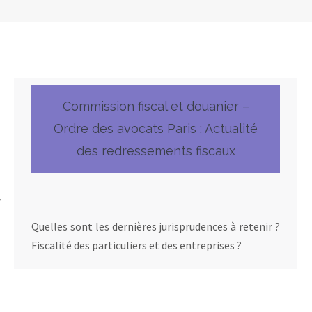
Commission fiscal et douanier –
Ordre des avocats Paris : Actualité
des redressements fiscaux
7
Quelles sont les dernières jurisprudences à retenir ?
Fiscalité des particuliers et des entreprises ?