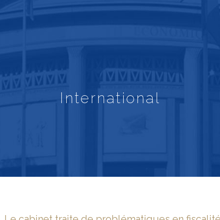
International
Le cabinet traite de problématiques en fiscalit